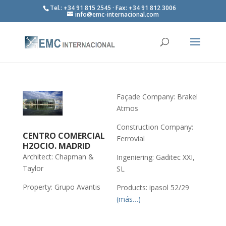
Tel.: +34 91 815 2545 · Fax: +34 91 812 3006
info@emc-internacional.com
Façade Company: Brakel
Atmos
Construction Company:
CENTRO COMERCIAL
Ferrovial
H2OCIO. MADRID
Architect: Chapman &
Ingeniering: Gaditec XXI,
Taylor
SL
Property: Grupo Avantis
Products: ipasol 52/29
(más…)