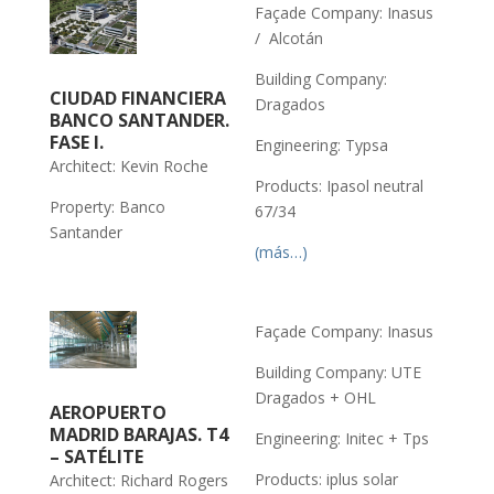
Façade Company: Inasus
/ Alcotán
Building Company:
CIUDAD FINANCIERA
Dragados
BANCO SANTANDER.
FASE I.
Engineering: Typsa
Architect: Kevin Roche
Products: Ipasol neutral
Property: Banco
67/34
Santander
(más…)
Façade Company: Inasus
Building Company: UTE
Dragados + OHL
AEROPUERTO
MADRID BARAJAS. T4
Engineering: Initec + Tps
– SATÉLITE
Products: iplus solar
Architect: Richard Rogers