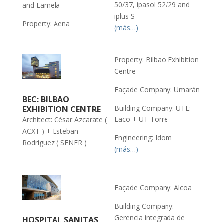
50/37, ipasol 52/29 and
and Lamela
iplus S
Property: Aena
(más…)
Property: Bilbao Exhibition
Centre
Façade Company: Umarán
BEC: BILBAO
Building Company: UTE:
EXHIBITION CENTRE
Eaco + UT Torre
Architect: César Azcarate (
ACXT ) + Esteban
Engineering: Idom
Rodriguez ( SENER )
(más…)
Façade Company: Alcoa
Building Company:
Gerencia integrada de
HOSPITAL SANITAS