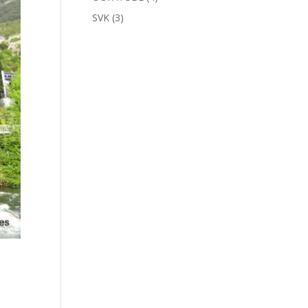
SVK
(3)