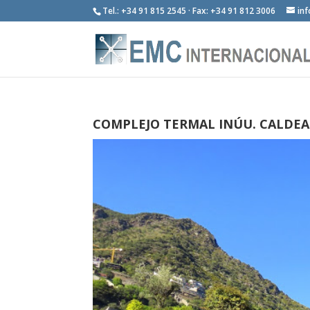
Tel.: +34 91 815 2545 · Fax: +34 91 812 3006
in
COMPLEJO TERMAL INÚU. CALDEA