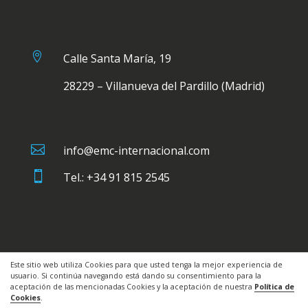
ARQUITECTÓNICO

Calle Santa María, 19
28229 – Villanueva del Pardillo (Madrid)

info@emc-internacional.com

Tel.: +34 91 815 2545
Este sitio web utiliza Cookies para que usted tenga la mejor experiencia de
usuario. Si continúa navegando está dando su consentimiento para la
aceptación de las mencionadas Cookies y la aceptación de nuestra
Política de
Cookies
.