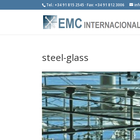
Tel.: +34 91 815 2545 · Fax: +34 91 812 3006
in
steel-glass