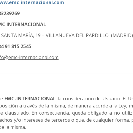
ww.emc-internacional.com
83239269
MC INTERNACIONAL
/ SANTA MARÍA, 19 – VILLANUEVA DEL PARDILLO (MADRID
34 91 815 2545
nfo@emc-internacional.com
de
EMC-INTERNACIONAL
la consideración de Usuario. El U
sposición a través de la misma, de manera acorde a la Ley, 
 clausulado. En consecuencia, queda obligado a no utiliza
erechos y/o intereses de terceros o que, de cualquier form
 de la misma.