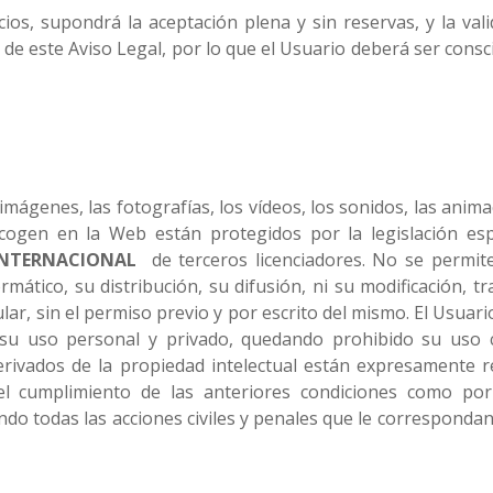
cios, supondrá la aceptación plena y sin reservas, y la val
 de este Aviso Legal, por lo que el Usuario deberá ser consc
 imágenes, las fotografías, los vídeos, los sonidos, las anima
ecogen en la Web están protegidos por la legislación es
INTERNACIONAL
de terceros licenciadores. No se permite
ormático, su distribución, su difusión, ni su modificación,
ar, sin el permiso previo y por escrito del mismo. El Usuario
su uso personal y privado, quedando prohibido su uso co
 derivados de la propiedad intelectual están expresamente
 el cumplimiento de las anteriores condiciones como por 
do todas las acciones civiles y penales que le correspondan