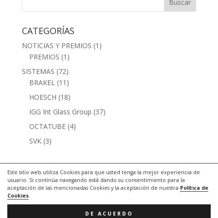
CATEGORÍAS
NOTICIAS Y PREMIOS
(1)
PREMIOS
(1)
SISTEMAS
(72)
BRAKEL
(11)
HOESCH
(18)
IGG Int Glass Group
(37)
OCTATUBE
(4)
SVK
(3)
Este sitio web utiliza Cookies para que usted tenga la mejor experiencia de
usuario. Si continúa navegando está dando su consentimiento para la
aceptación de las mencionadas Cookies y la aceptación de nuestra
Política de
Cookies
.
(c) EMC INTERNACIONAL | Desarrollado por e-
DE ACUERDO
identific.com