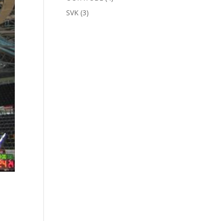
SVK
(3)