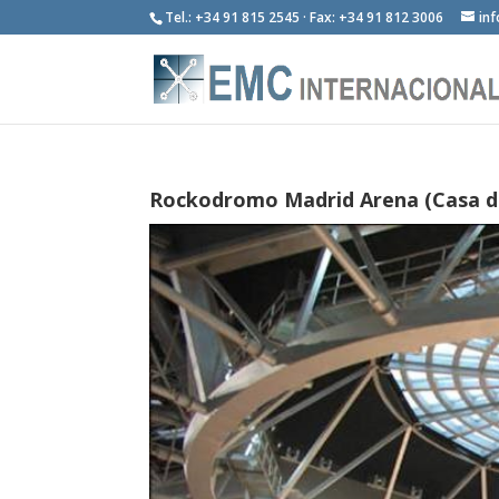
Tel.: +34 91 815 2545 · Fax: +34 91 812 3006
in
Rockodromo Madrid Arena (Casa 