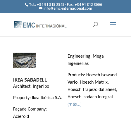
Tel.: +34 91 815 2545 · Fax: +34 91 812 3006
info@emc-internacional.com
Engineering: Mega
Ingenierías
Products: Hoesch Isowand
IKEA SABADELL
Vario, Hoesch Matrix,
Architect: Ingenibo
Hoesch Trapezoidal Sheet,
Hoesch Isodach Integral
Property: Ikea Ibérica S.A.
(más…)
Façade Company:
Acieroid