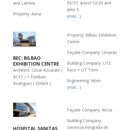
50/37, ipasol 52/29 and
and Lamela
iplus S
Property: Aena
(más…)
Property: Bilbao Exhibition
Centre
Façade Company: Umarán
BEC: BILBAO
Building Company: UTE:
EXHIBITION CENTRE
Eaco + UT Torre
Architect: César Azcarate (
ACXT ) + Esteban
Engineering: Idom
Rodriguez ( SENER )
(más…)
Façade Company: Alcoa
Building Company:
Gerencia integrada de
HOSPITAL SANITAS