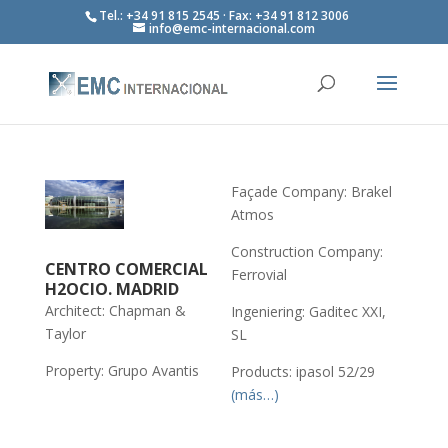
Tel.: +34 91 815 2545 · Fax: +34 91 812 3006
info@emc-internacional.com
Façade Company: Brakel
Atmos
Construction Company:
CENTRO COMERCIAL
Ferrovial
H2OCIO. MADRID
Architect: Chapman &
Ingeniering: Gaditec XXI,
Taylor
SL
Property: Grupo Avantis
Products: ipasol 52/29
(más…)