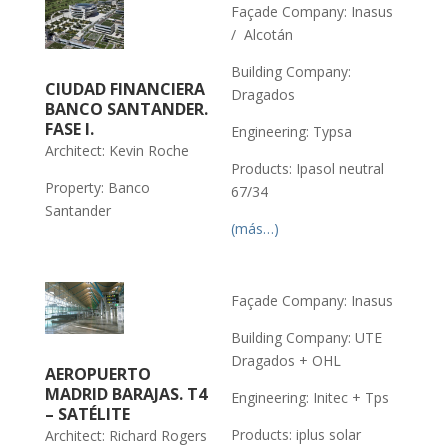
Façade Company: Inasus
/ Alcotán
Building Company:
CIUDAD FINANCIERA
Dragados
BANCO SANTANDER.
FASE I.
Engineering: Typsa
Architect: Kevin Roche
Products: Ipasol neutral
Property: Banco
67/34
Santander
(más…)
Façade Company: Inasus
Building Company: UTE
Dragados + OHL
AEROPUERTO
MADRID BARAJAS. T4
Engineering: Initec + Tps
– SATÉLITE
Products: iplus solar
Architect: Richard Rogers